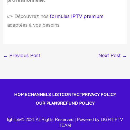
👉 Découvrez nos
formules IPTV premium
adaptées à vos besoins.
←
Previous Post
Next Post
→
HOME
CHANNELS LIST
CONTACT
PRIVACY POLICY
OUR PLANS
REFUND POLICY
lightiptv© 2021 All Rights Reserved | Powered by LIGHTIPTV
TEAM